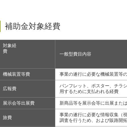
補助金対象経費
対象経
費
一般型費目内容
機械装置等費
事業の遂行に必要な機械装置等
パンフレット、ポスター、チラ
広報費
用するために支払われる経費
展示会等出展費
新商品等を展示会等に出展また
事業の遂行に必要な情報収集（
旅費
調査を行うため、および販路開