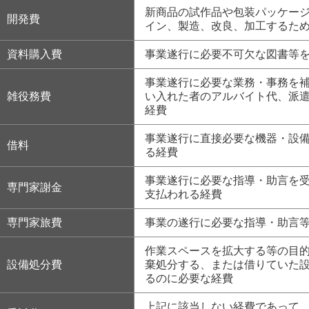
新商品の試作品や包装パッケー
開発費
イン、製造、改良、加工するた
資料購入費
事業遂行に必要不可欠な図書等
事業遂行に必要な業務・事務を
雑役務費
い入れた者のアルバイト代、派
経費
事業遂行に直接必要な機器・設
借料
る経費
事業遂行に必要な指導・助言を
専門家謝金
支払われる経費
専門家旅費
事業の遂行に必要な指導・助言
作業スペースを拡大する等の目
設備処分費
棄処分する、または借りていた
るのに必要な経費
上記に該当しない経費であって