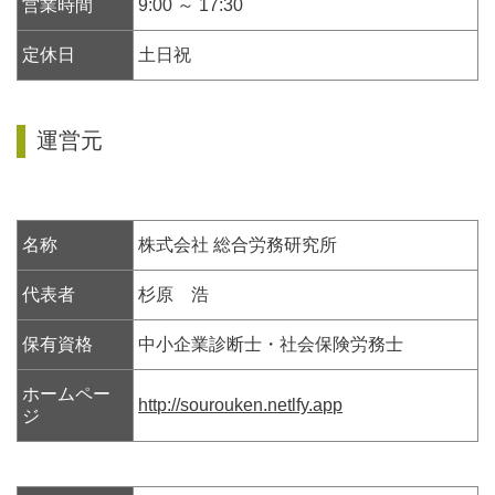
営業時間
9:00 ～ 17:30
定休日
土日祝
運営元
名称
株式会社 総合労務研究所
代表者
杉原 浩
保有資格
中小企業診断士・社会保険労務士
ホームペー
http://sourouken.netlfy.app
ジ